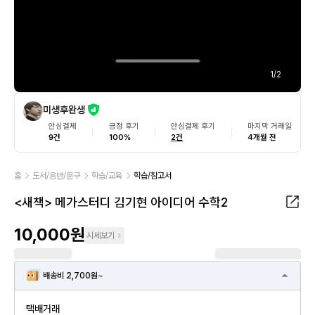
1
/
2
미생후완생
안심결제
긍정 후기
안심결제 후기
마지막 거래일
9건
100%
2건
4개월 전
홈
도서/음반/문구
학습/교육
학습/참고서
<새책> 메가스터디 김기현 아이디어 수학2
10,000원
시세보기
배송비 2,700원~
택배거래