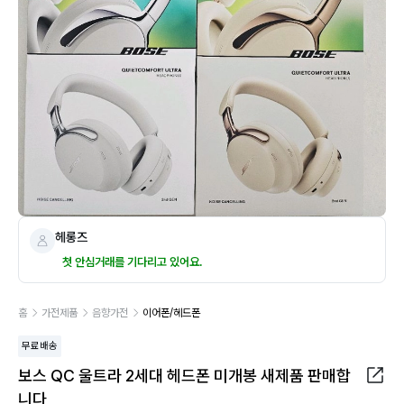
헤롱즈
첫 안심거래를 기다리고 있어요.
홈
가전제품
음향가전
이어폰/헤드폰
무료배송
보스 QC 울트라 2세대 헤드폰 미개봉 새제품 판매합
니다