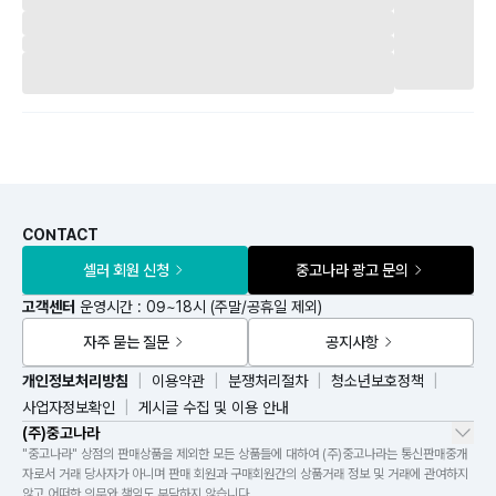
CONTACT
셀러 회원 신청
중고나라 광고 문의
고객센터
운영시간 : 09~18시 (주말/공휴일 제외)
자주 묻는 질문
공지사항
개인정보처리방침
이용약관
분쟁처리절차
청소년보호정책
사업자정보확인
게시글 수집 및 이용 안내
(주)중고나라
"중고나라" 상점의 판매상품을 제외한 모든 상품들에 대하여 (주)중고나라는 통신판매중개
자로서 거래 당사자가 아니며 판매 회원과 구매회원간의 상품거래 정보 및 거래에 관여하지
않고 어떠한 의무와 책임도 부담하지 않습니다.