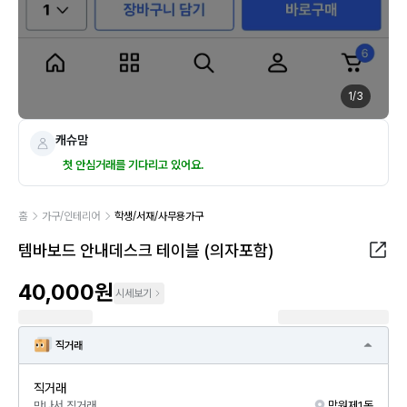
1
/
3
캐슈맘
첫 안심거래를 기다리고 있어요.
홈
가구/인테리어
학생/서재/사무용가구
템바보드 안내데스크 테이블 (의자포함)
40,000원
시세보기
직거래
직거래
만나서 직거래
망원제1동