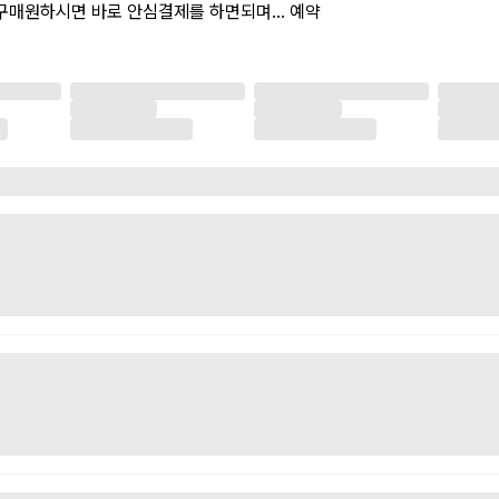
구매원하시면 바로 안심결제를 하면되며... 예약
팅 무응답등...에 관한 비매너적인 행동은 곧바로