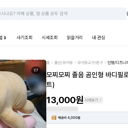
블📱
사기조회
시세조회
읽을거리
내 관심
홈
출산/유아동
유아동교구/완구
인형/디즈니
1
/
7
모찌모찌 졸음 곰인형 바디필로
트)
13,000원
시세보기
배송비 4,000원