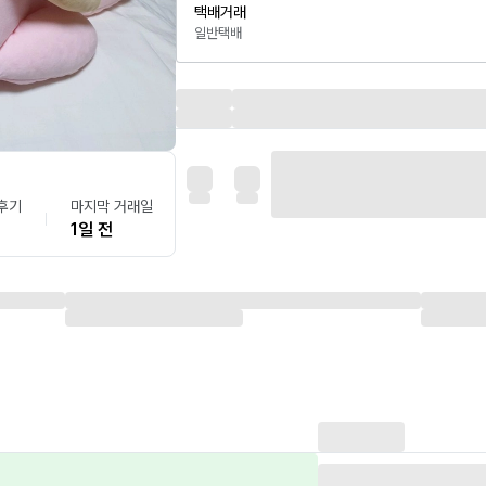
택배거래
일반택배
후기
마지막 거래일
1일 전