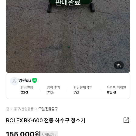
판매완료
1
/
5
영원su
안심결제
긍정 후기
안심결제 후기
마지막 거래일
22건
71%
7건
6일 전
홈
공구/산업용품
드릴/전동공구
ROLEX RK-600 전동 하수구 청소기
155,000원
시세보기