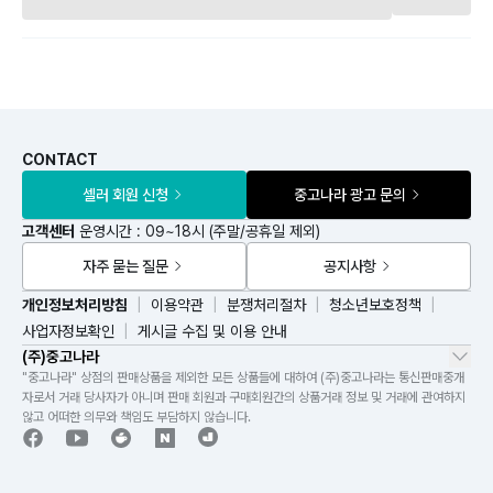
CONTACT
셀러 회원 신청
중고나라 광고 문의
고객센터
운영시간 : 09~18시 (주말/공휴일 제외)
자주 묻는 질문
공지사항
개인정보처리방침
이용약관
분쟁처리절차
청소년보호정책
사업자정보확인
게시글 수집 및 이용 안내
(주)중고나라
"중고나라" 상점의 판매상품을 제외한 모든 상품들에 대하여 (주)중고나라는 통신판매중개
자로서 거래 당사자가 아니며 판매 회원과 구매회원간의 상품거래 정보 및 거래에 관여하지
않고 어떠한 의무와 책임도 부담하지 않습니다.