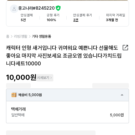
중고나라#8245220
안심결제
긍정 후기
안심결제 후기
마지막 거래일
5건
100%
2건
3개월 전
홈
리빙/생활
기타 생활용품
캐릭터 인형 새거입니다 귀여워요 예쁜니다 선물해도
좋아요 마지막 사진보세요 조금오염 있습니다가치드립
니다세트10000
10,000원
시세보기
배송비 5,000원
택배거래
일반택배
5,000원