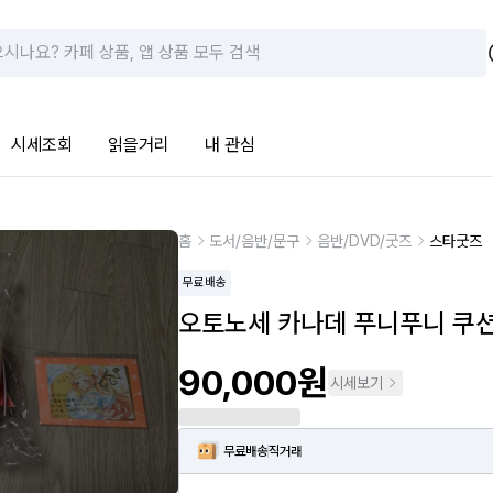
시세조회
읽을거리
내 관심
홈
도서/음반/문구
음반/DVD/굿즈
스타굿즈
무료배송
오토노세 카나데 푸니푸니 쿠션
90,000원
시세보기
무료배송
직거래