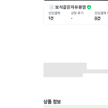
보석같은자유용암
안심결제
긍정 후기
안심결제 
1건
-
0건
상품 정보