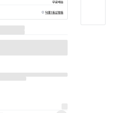
무료배송
덕풍1동
삼평동