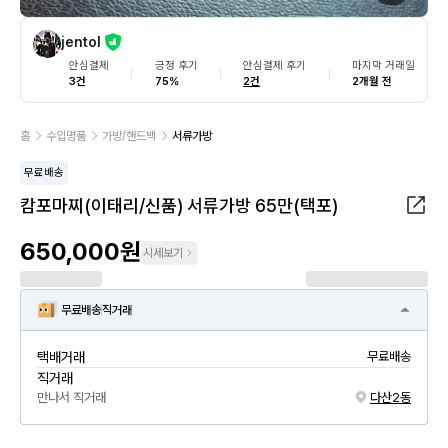
jentol
안심결제
긍정 후기
안심결제 후기
마지막 거래일
3건
75%
2건
2개월 전
홈
수입명품
가방/핸드백
서류가방
무료배송
캄포마찌(이태리/신품) 서류가방 65만(택포)
650,000원
시세보기
무료배송
직거래
택배거래
무료배송
직거래
만나서 직거래
다산2동