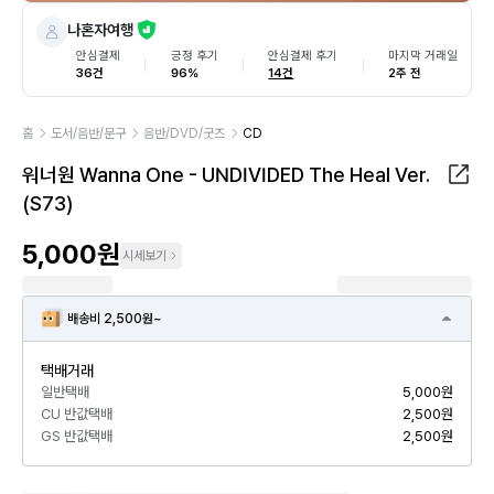
나혼자여행
안심결제
긍정 후기
안심결제 후기
마지막 거래일
36건
96%
14건
2주 전
홈
도서/음반/문구
음반/DVD/굿즈
CD
워너원 Wanna One - UNDIVIDED The Heal Ver.
(S73)
5,000원
시세보기
배송비 2,500원~
택배거래
일반택배
5,000원
CU 반값택배
2,500원
GS 반값택배
2,500원