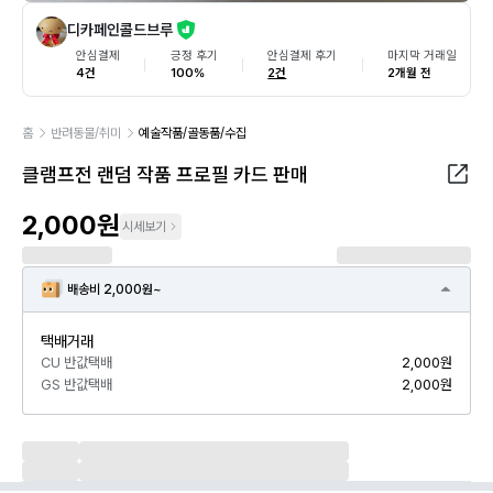
디카페인콜드브루
안심결제
긍정 후기
안심결제 후기
마지막 거래일
4건
100%
2건
2개월 전
홈
반려동물/취미
예술작품/골동품/수집
클램프전 랜덤 작품 프로필 카드 판매
2,000원
시세보기
배송비 2,000원~
택배거래
CU 반값택배
2,000원
GS 반값택배
2,000원