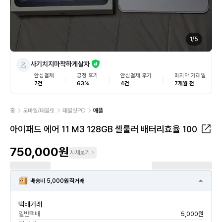
1
/
5
사기치지마착하게살자
안심결제
긍정 후기
안심결제 후기
마지막 거래일
7건
63%
4건
7개월 전
홈
모바일/태블릿
태블릿PC
애플
아이패드 에어 11 M3 128GB 셀룰러 배터리효율 100
750,000원
시세보기
배송비 5,000원
직거래
택배거래
일반택배
5,000원