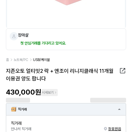
장마샬
첫 안심거래를 기다리고 있어요.
홈
노트북/PC
USB/케이블
지존오토 얼티밋2 락 + 엔조이 리니지클래식 11개월
이용권 양도 팝니다
430,000원
시세보기
직거래
직거래
만나서 직거래
장호원읍