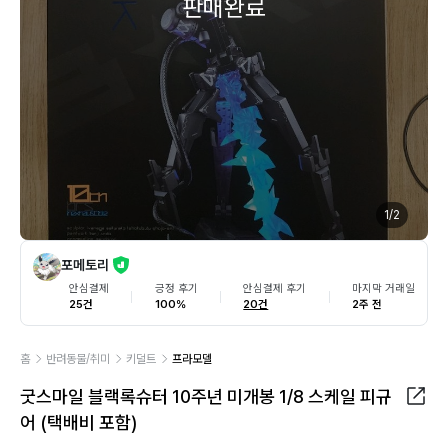
판매완료
1
/
2
포메토리
안심결제
긍정 후기
안심결제 후기
마지막 거래일
25건
100%
20건
2주 전
홈
반려동물/취미
키덜트
프라모델
굿스마일 블랙록슈터 10주년 미개봉 1/8 스케일 피규
어 (택배비 포함)