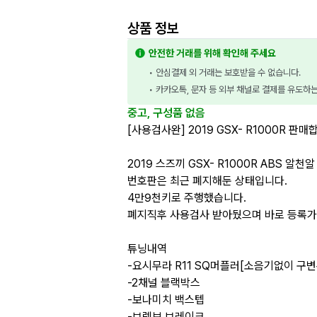
상품 정보
안전한 거래를 위해 확인해 주세요
• 안심결제 외 거래는 보호받을 수 없습니다.
• 카카오톡, 문자 등 외부 채널로 결제를 유도하
중고, 구성품 없음
[사용검사완] 2019 GSX- R1000R 판매
2019 스즈끼 GSX- R1000R ABS 알천알
번호판은 최근 폐지해둔 상태입니다.
4만9천키로 주행했습니다.
폐지직후 사용검사 받아뒀으며 바로 등록가
튜닝내역
-요시무라 R11 SQ머플러[소음기없이 구변
-2채널 블랙박스
-보나미치 백스텝
-브렘보 브레이크