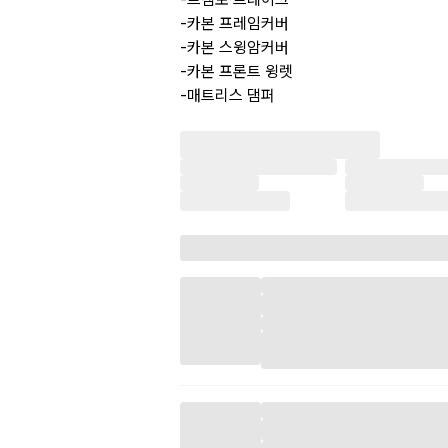
-카본 프레임커버
-카본 스윙암커버
-카본 프론트 윙렛
-매트리스 댐퍼
-조절식 절삭레버
-대구 핸들밸런스
-원터치 주유구캡
-라이테크 포크 슬라이더
-프레임 슬라이더
-미쉐린 파워6 앞,뒤타이어 잔존율 80%
최근
엔진오일[모튤300V] 교환
오일필터 교환
프론트쇼바 1조 오버홀
정비 했습니다.
그외 전체점검했고 밸브간극 문제없고 엔진