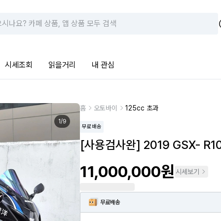
시세조회
읽을거리
내 관심
홈
오토바이
125cc 초과
1
/
9
무료배송
[사용검사완] 2019 GSX- R
11,000,000원
시세보기
무료배송