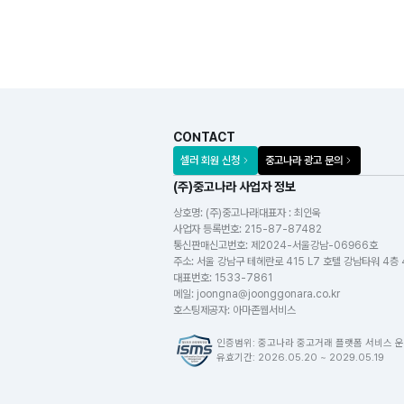
CONTACT
셀러 회원 신청
중고나라 광고 문의
(주)중고나라 사업자 정보
상호명:
(주)중고나라
대표자 : 최인욱
사업자 등록번호
:
215-87-87482
통신판매신고번호
:
제2024-서울강남-06966호
주소
:
서울 강남구 테헤란로 415 L7 호텔 강남타워 4층
대표번호
:
1533-7861
메일
:
joongna@joonggonara.co.kr
호스팅제공자
:
아마존웹서비스
인증범위: 중고나라 중고거래 플랫폼 서비스 운
유효기간: 2026.05.20 ~ 2029.05.19