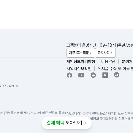
고객센터
운영시간 : 09~18시 (주말/공
자주 묻는 질문
공지사항
개인정보처리방침
이용약관
분쟁처
사업자정보확인
게시글 수집 및 이용 
 407~428호
영 (정보통신망법 제47조의7에 따른 인증의 특례)
"중고나라" 상점의 판매상품을 제외한 모든 상품
자가 아니며 판매 회원과 구매회원간의 상품거래 정
결제 혜택
모아보기
하지 않습니다.