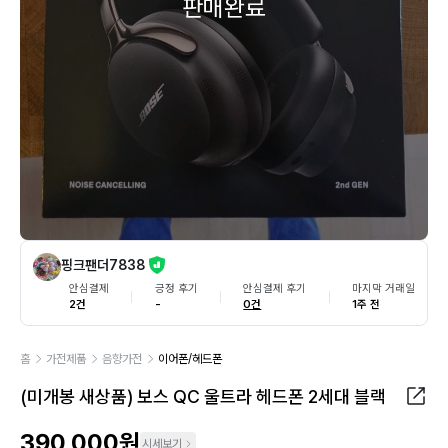
판매완료
핑크팬더7838
안심결제
긍정 후기
안심결제 후기
마지막 거래일
2건
-
0건
1주 전
홈
가전제품
음향가전
이어폰/헤드폰
(미개봉 새상품) 보스 QC 울트라 헤드폰 2세대 블랙
390,000원
시세보기