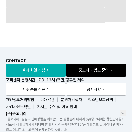
CONTACT
셀러 회원 신청
중고나라 광고 문의
고객센터
운영시간 : 09~18시 (주말/공휴일 제외)
자주 묻는 질문
공지사항
개인정보처리방침
이용약관
분쟁처리절차
청소년보호정책
사업자정보확인
게시글 수집 및 이용 안내
(주)중고나라
"중고나라" 상점의 판매상품을 제외한 모든 상품들에 대하여 (주)중고나라는 통신판매중개
자로서 거래 당사자가 아니며 판매 회원과 구매회원간의 상품거래 정보 및 거래에 관여하지
않고 어떠한 의무와 책임도 부담하지 않습니다.