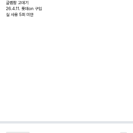
글램팜 고데기
26.4.11. 롯데on 구입
실 사용 5회 미만