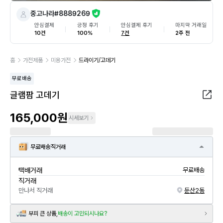
중고나라#8889269
안심결제
긍정 후기
안심결제 후기
마지막 거래일
10건
100%
7건
2주 전
홈
가전제품
미용가전
드라이기/고데기
무료배송
글램팜 고데기
165,000원
시세보기
무료배송
직거래
택배거래
무료배송
직거래
만나서 직거래
둔산2동
부피 큰 상품,
배송이 고민되시나요?