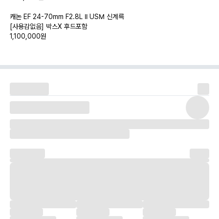
캐논 EF 24-70mm F2.8L II USM 신계륵
[사용감없음] 박스X 후드포함
1,100,000원
캐논 EF 17-55mm F2.8 IS USM
[사용감없음] 박스X 후드 있지만 깨짐
300,000원
캐논 EF 70-210mm F4.0 MACRO
[사용감없음] 박스X 후드없음
100,000원
캐논 EF100mm F2.8 USM MACRO
[사용감없음] 박스X 후드없음
300,000원
캐논 스피드라이트 580EX II 스트로보
[사용감없음] 에네루프프로 4알 / 에네루프 충전기 포함
150,000원
맨프로토 250B + 501헤드