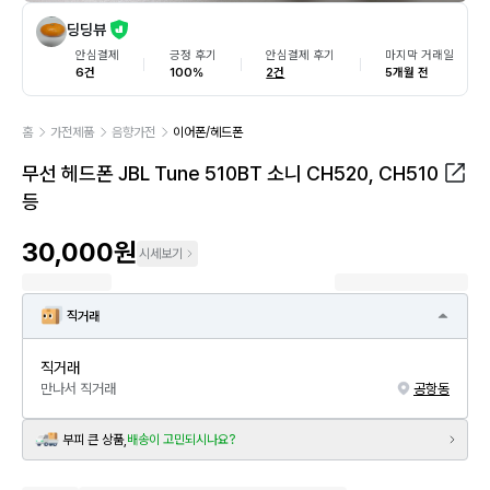
딩딩뷰
안심결제
긍정 후기
안심결제 후기
마지막 거래일
6건
100%
2건
5개월 전
홈
가전제품
음향가전
이어폰/헤드폰
무선 헤드폰 JBL Tune 510BT 소니 CH520, CH510
등
30,000원
시세보기
직거래
직거래
만나서 직거래
공항동
부피 큰 상품,
배송이 고민되시나요?