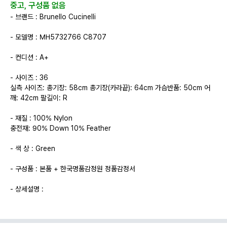
중고, 구성품 없음
- 브랜드 : Brunello Cucinelli
- 모델명 : MH5732766 C8707
- 컨디션 : A+
- 사이즈 : 36
실측 사이즈: 총기장: 58cm 총기장(카라끝): 64cm 가슴반품: 50cm 어
깨: 42cm 팔길이: R
- 재질 : 100% Nylon
충전재: 90% Down 10% Feather
- 색 상 : Green
- 구성품 : 본품 + 한국명품감정원 정품감정서
- 상세설명 :
- 브루넬로쿠치넬리 23ss 조끼 패딩
- 23ss 공식 홈페이지 발매가격 380만원
- 구매 즉시 착용 가능한 컨디션