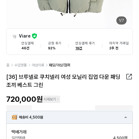
1
/
7
Viare
안심결제
긍정 후기
안심결제 후기
마지막 거래일
46건
92%
19건
2주 전
홈
수입명품
여성의류
패딩/야상/점퍼
[36] 브루넬로 쿠치넬리 여성 모닐리 집업 다운 패딩
조끼 베스트 그린
720,000원
시세보기
배송비 4,500원
택배거래
일반택배
4,500원