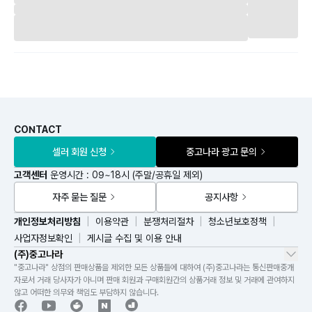
CONTACT
셀러 회원 신청
중고나라 광고 문의
고객센터
운영시간 : 09~18시 (주말/공휴일 제외)
자주 묻는 질문
공지사항
개인정보처리방침
이용약관
분쟁처리절차
청소년보호정책
사업자정보확인
게시글 수집 및 이용 안내
(주)중고나라
"중고나라" 상점의 판매상품을 제외한 모든 상품들에 대하여 (주)중고나라는 통신판매중개
자로서 거래 당사자가 아니며 판매 회원과 구매회원간의 상품거래 정보 및 거래에 관여하지
않고 어떠한 의무와 책임도 부담하지 않습니다.