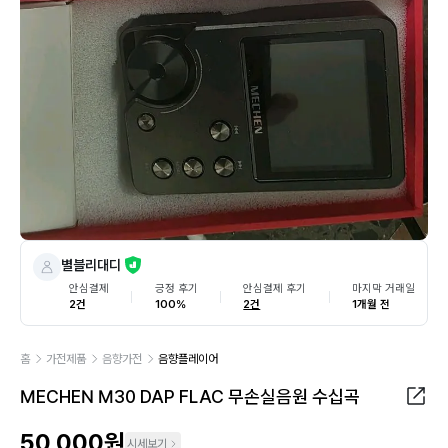
별블리대디
안심결제
긍정 후기
안심결제 후기
마지막 거래일
2건
100%
2건
1개월 전
홈
가전제품
음향가전
음향플레이어
MECHEN M30 DAP FLAC 무손실음원 수십곡
50,000원
시세보기