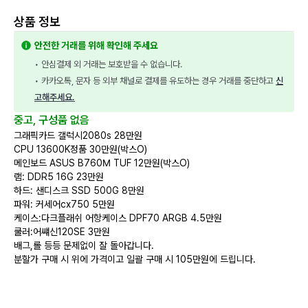
상품 정보
안전한 거래를 위해 확인해 주세요
• 안심결제 외 거래는 보호받을 수 없습니다.
• 카카오톡, 문자 등 외부 채널로 결제를 유도하는 경우 거래를 중단하고 
신
고해주세요.
중고, 구성품 없음
그래픽카드 갤럭시2080s 28만원
CPU 13600K정품 30만원(박스O)
메인보드 ASUS B760M TUF 12만원(박스O)
램: DDR5 16G 23만원
하드: 샌디스크 SSD 500G 8만원
파워: 커세어cx750 5만원
케이스:다크플래쉬 어항케이스 DPF70 ARGB 4.5만원
쿨러:어썌신120SE 3만원
배그,롤 등등 문제없이 잘 돌아갑니다.
분할가 구매 시 위에 가격이고 일괄 구매 시 105만원에 드립니다.