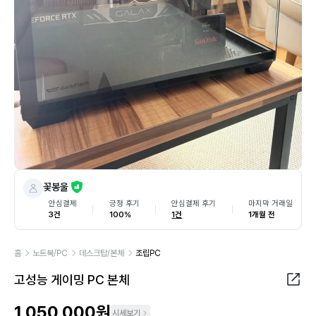
꽃봉울
안심결제
긍정 후기
안심결제 후기
마지막 거래일
3건
100%
1건
1개월 전
홈
노트북/PC
데스크탑/본체
조립PC
고성능 게이밍 PC 본체
1,050,000원
시세보기