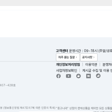
급)
고객센터
운영시간 : 09~18시 (주말/공
스)
자주 묻는 질문
공지사항
인)
급)
개인정보처리방침
이용약관
분쟁처
러스)
사업자정보확인
게시글 수집 및 이용 
파인)
0원
 407~428호
러스)
파인)
영 (정보통신망법 제47조의7에 따른 인증의 특례)
"중고나라" 상점의 판매상품을 제외한 모든 상품