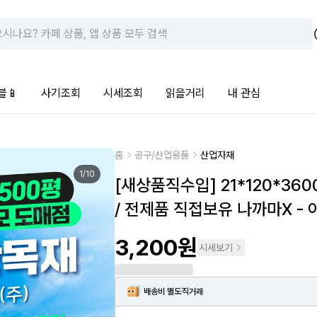
블📱
사기조회
시세조회
읽을거리
내 관심
홈
공구/산업용품
산업자재
1
/
10
[새상품직수입] 21*120*36
/ 전제품 직접보유 나까마X -
3,200원
시세보기
배송비 별도
직거래