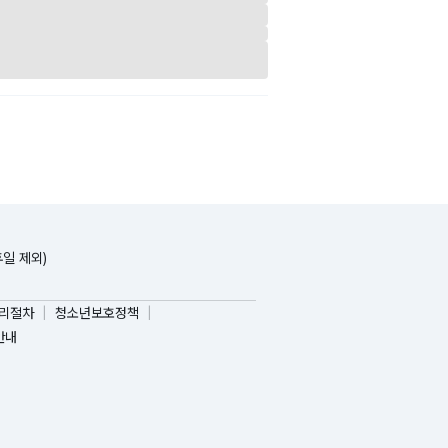
휴일 제외)
리절차
청소년보호정책
안내