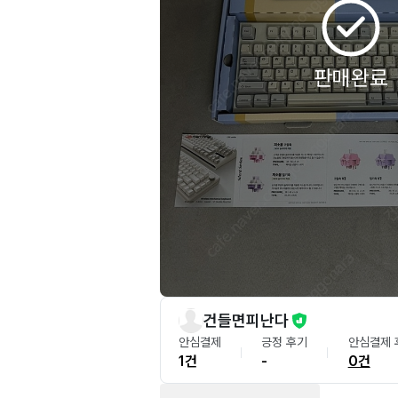
판매완료
건들면피난다
안심결제
긍정 후기
안심결제 
1건
-
0건