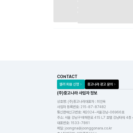
CONTACT
셀러 회원 신청
중고나라 광고 문의
(주)중고나라 사업자 정보
상호명:
(주)중고나라
대표자 : 최인욱
사업자 등록번호
:
215-87-87482
통신판매신고번호
:
제2024-서울강남-06966호
주소
:
서울 강남구 테헤란로 415 L7 호텔 강남타워 4층
대표번호
:
1533-7861
메일
:
joongna@joonggonara.co.kr