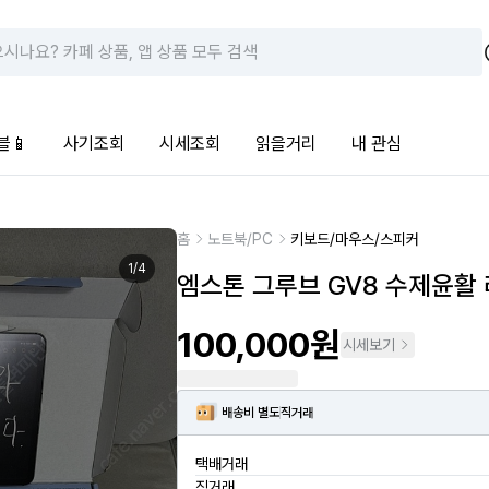
블📱
사기조회
시세조회
읽을거리
내 관심
홈
노트북/PC
키보드/마우스/스피커
1
/
4
엠스톤 그루브 GV8 수제윤활 
100,000원
시세보기
배송비 별도
직거래
택배거래
직거래