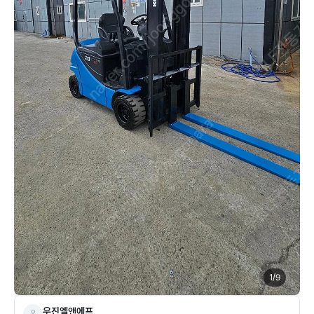
1
/
9
우진엘앤에프