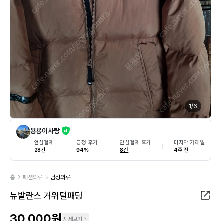
1
/
6
용용이사랑
안심결제
긍정 후기
안심결제 후기
마지막 거래일
28건
94%
8건
4주 전
홈
패션의류
남성의류
뉴발란스 거위털패딩
30,000원
시세보기