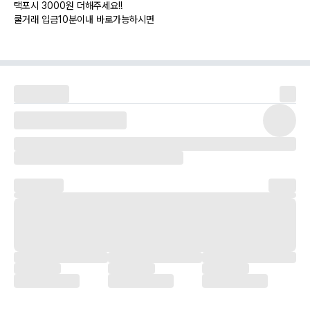
택포시 3000원 더해주세요!!
쿨거래 입금10분이내 바로가능하시면
택배비는 제가 부담해요
네이버카페
검색창에 용용이 를 검색해주세요
연락은 010 872구 구1구0 주세요