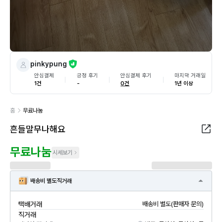
pinkypung
안심결제
긍정 후기
안심결제 후기
마지막 거래일
1건
-
0건
1년 이상
홈
무료나눔
흔들말무나해요
무료나눔
시세보기
배송비 별도
직거래
택배거래
배송비 별도(판매자 문의)
직거래