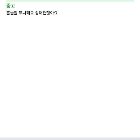
중고
흔들말 무나해요 상태괜찮아요