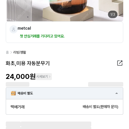
1
/
3
metcal
첫 안심거래를 기다리고 있어요.
홈
리빙/생활
화초,미용 자동분무기
24,000원
시세보기
배송비 별도
택배거래
배송비 별도(판매자 문의)