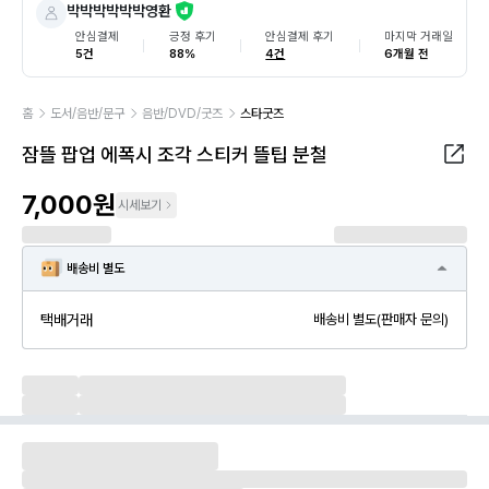
박박박박박박영환
안심결제
긍정 후기
안심결제 후기
마지막 거래일
5건
88%
4건
6개월 전
홈
도서/음반/문구
음반/DVD/굿즈
스타굿즈
잠뜰 팝업 에폭시 조각 스티커 뜰팁 분철
7,000원
시세보기
배송비 별도
택배거래
배송비 별도(판매자 문의)